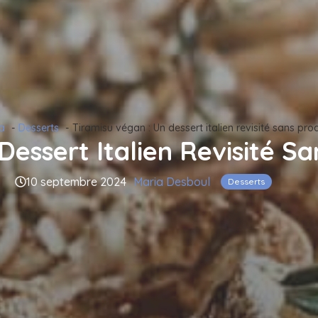
a
Desserts
Tiramisu végan : Un dessert italien revisité sans produ
essert Italien Revisité San
10 septembre 2024
Maria Desboul
Desserts