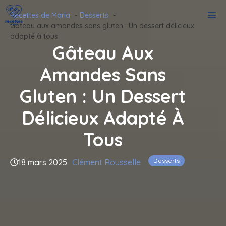
Aller
M
Recettes de Maria
Desserts
au
Gâteau aux amandes sans gluten : Un dessert délicieux
contenu
adapté à tous
Gâteau Aux
Amandes Sans
Gluten : Un Dessert
Délicieux Adapté À
Tous
Desserts
18 mars 2025
Clément Rousselle