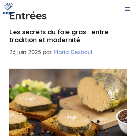
Aller
M
au
Entrées
contenu
Les secrets du foie gras : entre
tradition et modernité
26 juin 2025
par
Maria Desboul