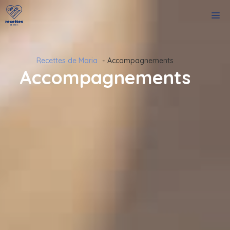
Aller
M
au
contenu
Recettes de Maria
Accompagnements
Accompagnements