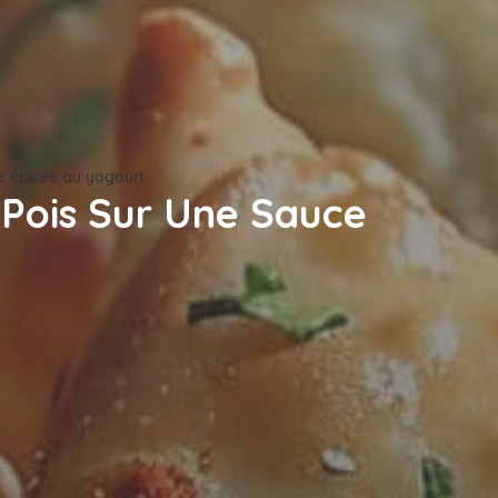
e épicée au yogourt
Pois Sur Une Sauce