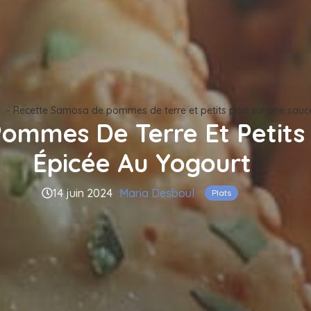
Recette Samosa de pommes de terre et petits pois sur une sauc
ommes De Terre Et Petits 
Épicée Au Yogourt
14 juin 2024
Maria Desboul
Plats