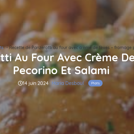
ts
Recette de Panzerotti au four avec crème de fèves – fromage 
tti Au Four Avec Crème D
Pecorino Et Salami
14 juin 2024
Maria Desboul
Plats