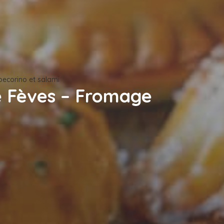
pecorino et salami
e Fèves – Fromage