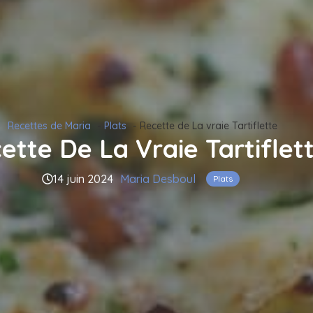
Recettes de Maria
Plats
Recette de La vraie Tartiflette
ette De La Vraie Tartiflet
14 juin 2024
Maria Desboul
Plats