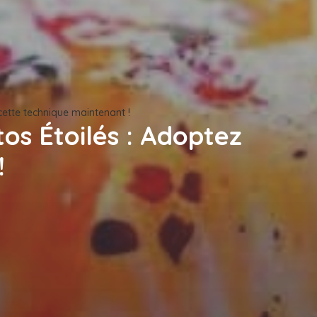
 cette technique maintenant !
tos Étoilés : Adoptez
!