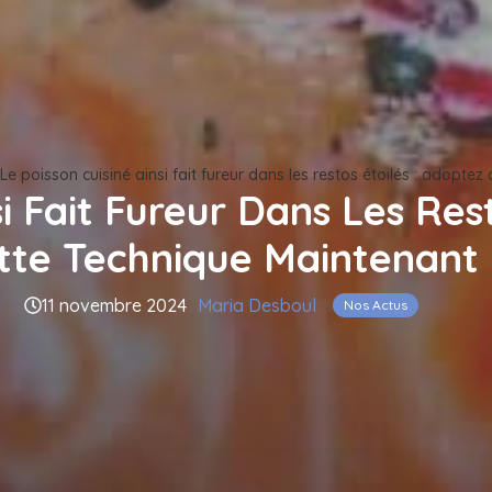
Le poisson cuisiné ainsi fait fureur dans les restos étoilés : adoptez
si Fait Fureur Dans Les Res
tte Technique Maintenant 
11 novembre 2024
Maria Desboul
Nos Actus