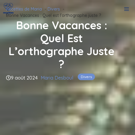
Aller
M
Recettes de Maria
Divers
au
Bonne Vacances : Quel est l’orthographe juste ?
contenu
Bonne Vacances :
Quel Est
L’orthographe Juste
?
Divers
9 août 2024
Maria Desboul