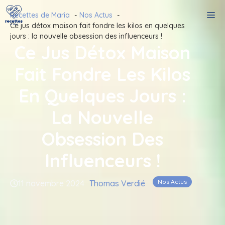
Aller
M
Recettes de Maria
Nos Actus
au
Ce jus détox maison fait fondre les kilos en quelques
contenu
jours : la nouvelle obsession des influenceurs !
Ce Jus Détox Maison
Fait Fondre Les Kilos
En Quelques Jours :
La Nouvelle
Obsession Des
Influenceurs !
Nos Actus
11 novembre 2024
Thomas Verdié