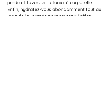
perdu et favoriser la tonicité corporelle.
Enfin, hydratez-vous abondamment tout au
long de la journée pour soutenir l’effet
détoxifiant du jus et la gestion du poids.
Facebook
Twitter
LinkedIn
WhatsApp
Sommaire :
A Propos De L'auteur :
Thomas Verdié