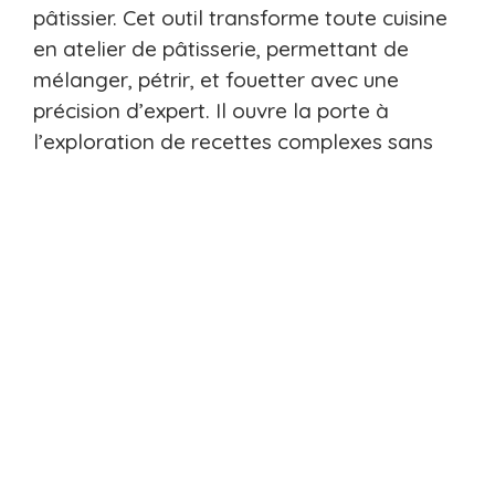
pâtissier. Cet outil transforme toute cuisine
en atelier de pâtisserie, permettant de
mélanger, pétrir, et fouetter avec une
précision d’expert. Il ouvre la porte à
l’exploration de recettes complexes sans
effort, vous propulsant au rang de chef
pâtissier, capable de surprendre et de
régaler grâce à votre inventivité et à la
qualité des desserts préparés.
Facebook
Twitter
LinkedIn
WhatsApp
Sommaire :