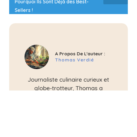
Pourquoi Ils Sont Déjà des Best-
Sellers !
A Propos De L'auteur :
Thomas Verdié
Journaliste culinaire curieux et
globe-trotteur, Thomas a
parcouru le monde pour
découvrir des saveurs inédites
et comprendre l’impact de
l'actualité sur les cuisines
locales. Originaire de Toulouse,