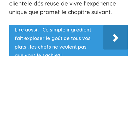
clientèle désireuse de vivre l’expérience
unique que promet le chapitre suivant.
Lire aussi :
Ce simple ingrédient
fait exploser le goût de tous vos
plats : les chefs ne veulent pas
que vous le sachiez !
L’expérience client unique
L’expérience client chez Louise Verlaine
transcende la simple dégustation. Dès
votre entrée, vous êtes plongés dans un
univers où chaque détail compte. Le service
personnalisé, l’ambiance captivante et la
manière dont chaque plat raconte une
histoire, créent une aventure culinaire