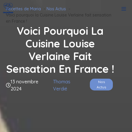
Aller
M
Recettes de Maria
Nos Actus
au
Voici pourquoi la Cuisine Louise Verlaine fait sensation
contenu
en France !
Voici Pourquoi La
Cuisine Louise
Verlaine Fait
Sensation En France !
13 novembre
Thomas
Nos
Actus
2024
Verdié