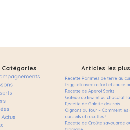
Catégories
Articles les plus
ompagnements
Recette Pommes de terre au cur
ssons
friggitelli avec raifort et sauce
Recette de Aperol Spritz
serts
Gâteau au kiwi et au chocolat: l
ers
Recette de Galette des rois
rées
Oignons au four – Comment les c
 Actus
conseils et recettes !
Recette de Croûte savoyarde o
ts
fromage