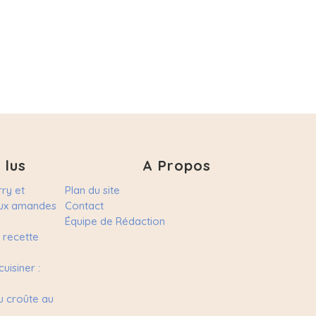
 lus
A Propos
ry et
Plan du site
 aux amandes
Contact
Équipe de Rédaction
a recette
uisiner :
u croûte au