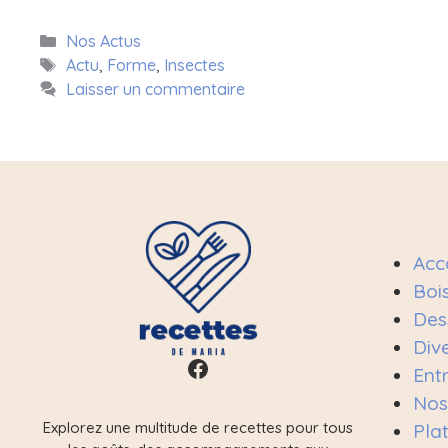
Catégories
Nos Actus
Étiquettes
Actu
,
Forme
,
Insectes
Laisser un commentaire
Acc
Boi
Des
Div
Facebook
Ent
Nos
Explorez une multitude de recettes pour tous
Pla